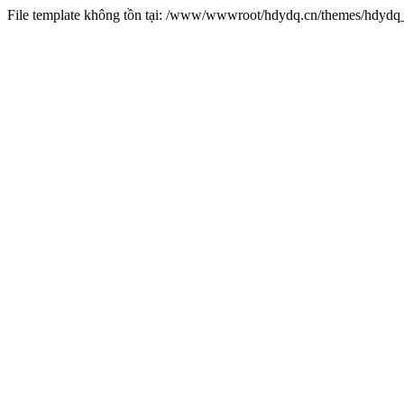
File template không tồn tại: /www/wwwroot/hdydq.cn/themes/hdydq