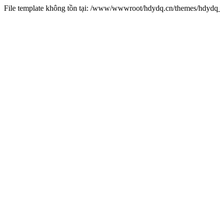
File template không tồn tại: /www/wwwroot/hdydq.cn/themes/hdydq